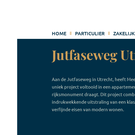
Ga
naar
inhoud
HOME
PARTICULIER
ZAKELIJK
Jutfaseweg Ut
Aan de Jutfaseweg in Utrecht, heeft Mee
uniek project voltooid in een apparteme
rijksmonument draagt. Dit project comb
indrukwekkende uitstraling van een kla
verfijnde eisen van modern wonen.