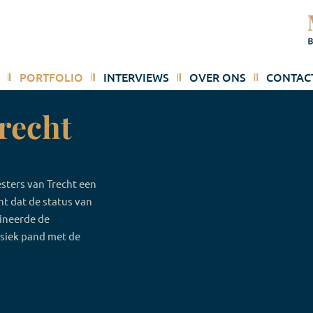
PORTFOLIO
INTERVIEWS
OVER ONS
CONTAC
recht
sters van Trecht een
nt dat de status van
ineerde de
ssiek pand met de