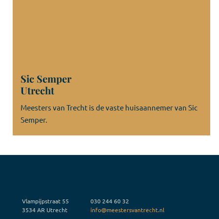
Sic Semper
Utrecht
Meesters van Trecht is de vaste huisaannemer van Sic
Semper.
Vlampijpstraat 55
030 244 60 32
3534 AR Utrecht
info@meestersvantrecht.nl