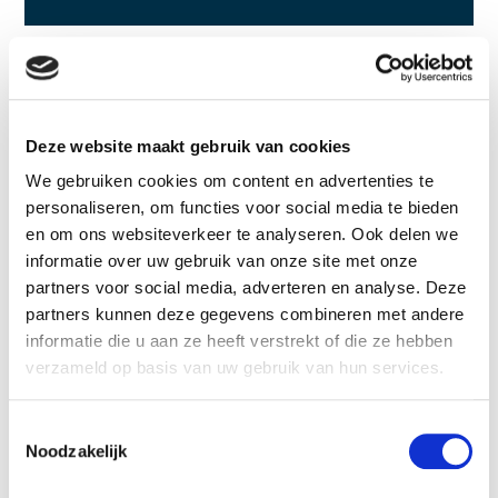
Werkwijze
Voor professionele opdrachtgevers is Meesters van Trecht
Deze website maakt gebruik van cookies
niet alleen uitvoerder maar ook sparringpartner en
adviseur. Door onze ruime kennis en ervaring met oude
We gebruiken cookies om content en advertenties te
panden adviseren we u graag hoe uw pand geschikt
personaliseren, om functies voor social media te bieden
gemaakt kan worden voor de hedendaagse
en om ons websiteverkeer te analyseren. Ook delen we
informatie over uw gebruik van onze site met onze
gebruiksfunctie zonder dat de oude details verloren gaan.
partners voor social media, adverteren en analyse. Deze
We nemen uitgebreid de tijd voor het bezoeken aan de
partners kunnen deze gegevens combineren met andere
locatie en nemen daarvoor de benodigde specialisten mee.
informatie die u aan ze heeft verstrekt of die ze hebben
Door goed onderzoek te doen en de situatie in kaart te
verzameld op basis van uw gebruik van hun services.
brengen zorgen we dat u een reële inschatting van de
kosten en planning ontvangt. Bij meerjarig onderhoud zijn
we op basis van de geschiedenis van het pand en onze
Toestemmingsselectie
Noodzakelijk
ervaring, zeer goed in staat in te schatten wat u op kort en
lange termijn aan onderhoud kunt verwachten.