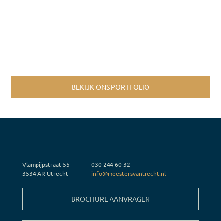
BEKIJK ONS PORTFOLIO
Vlampijpstraat 55
030 244 60 32
3534 AR Utrecht
info@meestersvantrecht.nl
BROCHURE AANVRAGEN